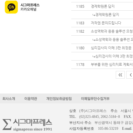
1185
경제학원론 답지
경제학원론 답지
1183
저작권 문의드립니다
1182
소성역학과 응용 솔루션 요청
소성역학과 응용 솔루션 
1180
심리검사의 이해 3판 최정윤
심리검사의 이해 3판 최
1178
부부를 위한 심리치료 계획서
<<
<
상호
(주)시그마프레스
주소
서울시 
TEL.
(02)323-4845, 2062-5184~8
FAX.
부산지사 주소
부산광역시 동래구 금강공원로
사업자등록번호
105-86-53219
E-mail.