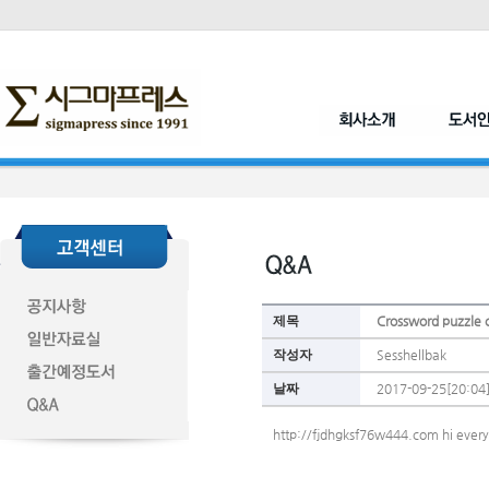
제목
Crossword puzzle 
작성자
Sesshellbak
날짜
2017-09-25[20:04
http://fjdhgksf76w444.com hi ever