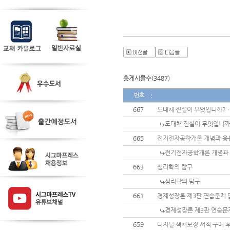
총게시물수(3487)
번호
667
도대채 진실이 무엇입니까? 
도대채 진실이 무엇입니까
665
전기전자공학개론 개념과 응
전기전자공학개론 개념과
663
심리학의 탐구
심리학의 탐구
661
경제성장론 제3판 연습문제 
경제성장론 제3판 연습문
659
디지털 색채보정 서적 구매 후