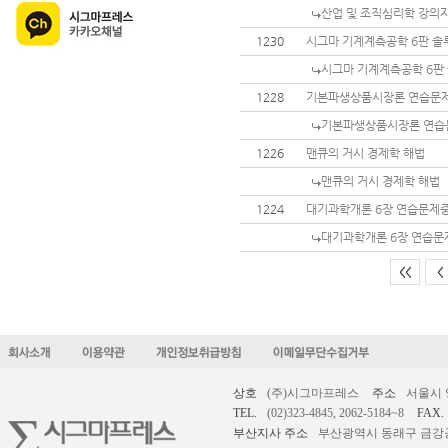
산업 및 조직심리학 강의자
1230
시그마 기계계측공학 6판 솔
시그마 기계계측공학 6판
1228
기본파생상품시장론 연습문제
기본파생상품시장론 연습
1226
맨큐의 거시 경제학 해법
맨큐의 거시 경제학 해법
1224
대기과학개론 6장 연습문제
대기과학개론 6장 연습문
<<
<
상호
(주)시그마프레스
주소
서울시 
TEL.
(02)323-4845, 2062-5184~8
FAX.
부산지사 주소
부산광역시 동래구 금강공원로