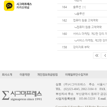
문의
164
솔루션
[1]
솔루션
162
컴퓨터 원용 고체역학
컴퓨터 원용 고체역학
160
서비스 마케팅, 제2판 강의 
서비스 마케팅, 제2판 강
158
강의자료 부탁
<<
<
상호
(주)시그마프레스
주소
서울시 
TEL.
(02)323-4845, 2062-5184~8
FAX.
부산지사 주소
부산광역시 동래구 금강공원로
사업자등록번호
105-86-53219
E-mail.