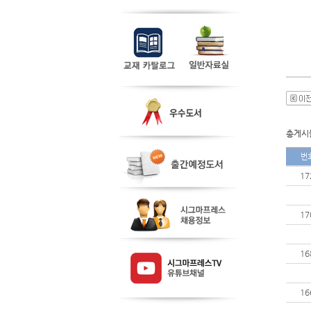
총게시물
번
17
17
16
16