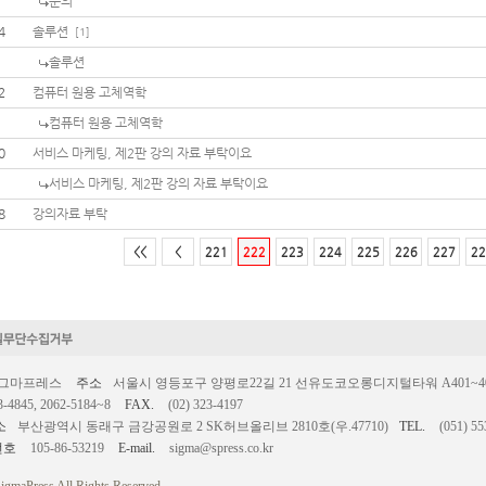
문의
4
솔루션
[1]
솔루션
2
컴퓨터 원용 고체역학
컴퓨터 원용 고체역학
0
서비스 마케팅, 제2판 강의 자료 부탁이요
서비스 마케팅, 제2판 강의 자료 부탁이요
8
강의자료 부탁
<<
<
221
222
223
224
225
226
227
22
시그마프레스
주소
서울시 영등포구 양평로22길 21 선유도코오롱디지털타워 A401~403호
3-4845, 2062-5184~8
FAX.
(02) 323-4197
소
부산광역시 동래구 금강공원로 2 SK허브올리브 2810호(우.47710)
TEL.
(051) 55
번호
105-86-53219
E-mail.
sigma@spress.co.kr