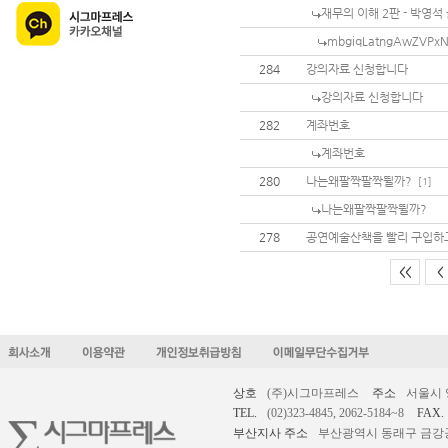
재무의 이해 2판 - 박영석
mbgiqLatngAwZVPx
284
강의자료 신청합니다
강의자료 신청합니다
282
계좌번호
계좌번호
280
나는왜팔짝팔짝뛸까?
[1]
나는왜팔짝팔짝뛸까?
278
공연예술산책을 빨리 구입하고
<<
<
상호
(주)시그마프레스
주소
서울시 
TEL.
(02)323-4845, 2062-5184~8
FAX.
부산지사 주소
부산광역시 동래구 금강공원로