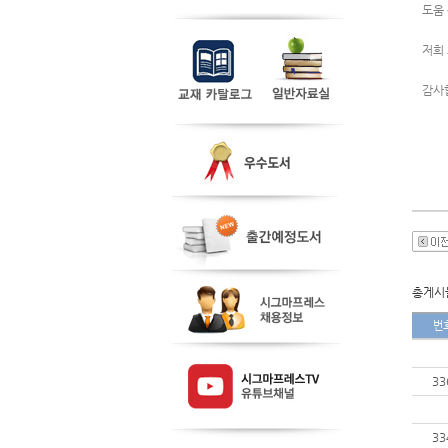
도움
저희
감사
총게시물
번
33
33