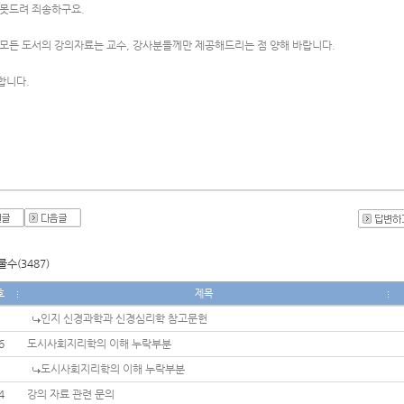
 못드려 죄송하구요.
 모든 도서의 강의자료는 교수, 강사분들께만 제공해드리는 점 양해 바랍니다.
합니다. 
수(3487)
호
제목
인지 신경과학과 신경심리학 참고문헌
6
도시사회지리학의 이해 누락부분
도시사회지리학의 이해 누락부분
4
강의 자료 관련 문의