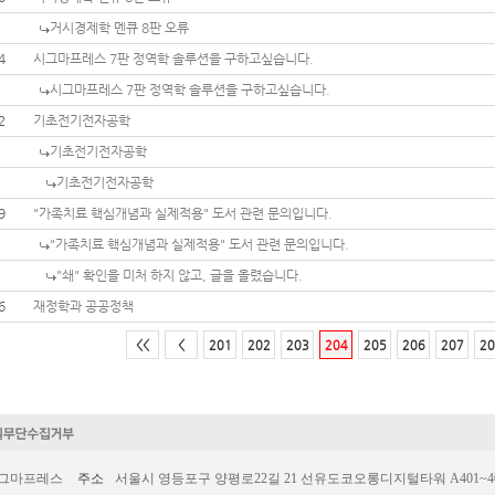
거시경제학 멘큐 8판 오류
4
시그마프레스 7판 정역학 솔루션을 구하고싶습니다.
시그마프레스 7판 정역학 솔루션을 구하고싶습니다.
2
기초전기전자공학
기초전기전자공학
기초전기전자공학
9
"가족치료 핵심개념과 실제적용" 도서 관련 문의입니다.
"가족치료 핵심개념과 실제적용" 도서 관련 문의입니다.
"쇄" 확인을 미처 하지 않고, 글을 올렸습니다.
6
재정학과 공공정책
<<
<
201
202
203
204
205
206
207
20
시그마프레스
주소
서울시 영등포구 양평로22길 21 선유도코오롱디지털타워 A401~403호