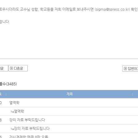
로우시더라도 교수님 성함, 학교등을 저희 이메일로 보내주시면 (
sigma@spress.co.kr
) 확
합니다. 
수(3485)
호
제목
0
열역학
열역학
8
강의 자료 부탁드립니다
강의 자료 부탁드립니다
6
거시경제학 멘큐 8판 오류