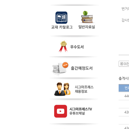
번거
감사
총게시물
번
44
43
43