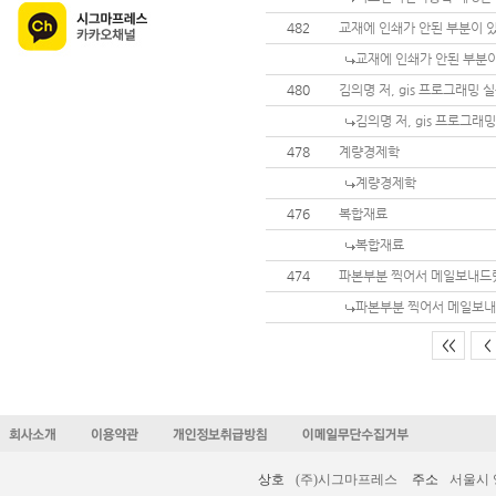
482
교재에 인쇄가 안된 부분이 
교재에 인쇄가 안된 부분이
480
김의명 저, gis 프로그래밍 
김의명 저, gis 프로그래
478
계량경제학
계량경제학
476
복합재료
복합재료
474
파본부분 찍어서 메일보내드
파본부분 찍어서 메일보
<<
<
상호
(주)시그마프레스
주소
서울시 