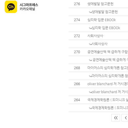
276
생애발달 참고문헌
생애발달 참고문헌
274
심리학 입문 EBOOk
심리학 입문 EBOOk
272
사회사상사
사회사상사
270
공연예술산책 책 급하게 구
공연예술산책 책 급하게 
268
마이어스의 심리학개론 참고
마이어스의 심리학개론 참
266
oliver blanchard 저 거
oliver blanchard 저
264
국제경제학원론 ( 도미니크 살
국제경제학원론 ( 도미니크
<<
<