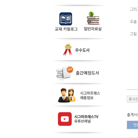
그리고
도움
그럼
총게시물
번