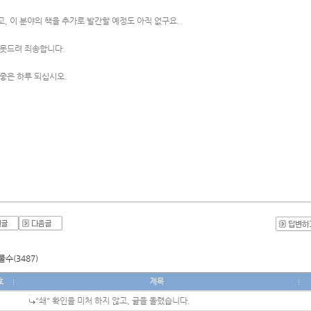
, 이 분야의 책을 추가로 발간할 예정도 아직 없구요..
 못드려 죄송합니다.
 좋은 하루 되십시오.
수(3487)
호
제목
"쇄" 확인을 미처 하지 않고, 글을 올렸습니다.