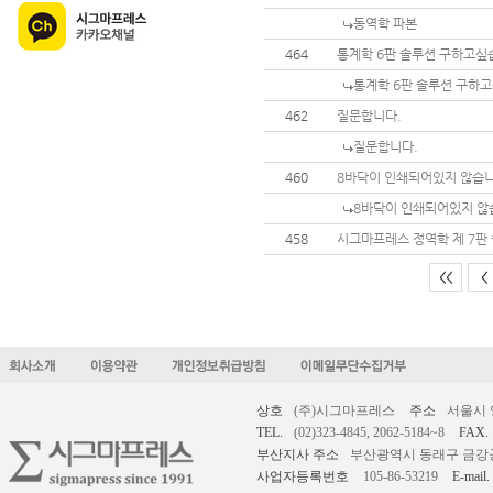
동역학 파본
464
통계학 6판 솔루션 구하고싶
통계학 6판 솔루션 구하
462
질문합니다.
질문합니다.
460
8바닥이 인쇄되어있지 않습니
8바닥이 인쇄되어있지 않
458
시그마프레스 정역학 제 7판 
<<
<
상호
(주)시그마프레스
주소
서울시 
TEL.
(02)323-4845, 2062-5184~8
FAX.
부산지사 주소
부산광역시 동래구 금강공원로
사업자등록번호
105-86-53219
E-mail.