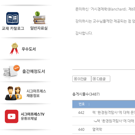
문의하신 '거시경제학(Blanchard), 
강의하시는 교수님들께만 제공되는 점 양
감사합니다. 
총게시물수(3487)
번호
442
책 '환경원격탐사'에 대해 문
책 '환경원격탐사'에 대해
440
열역학