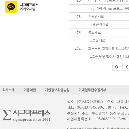
480
김의명 저, gis 프로그래밍 
김의명 저, gis 프로그래
478
계량경제학
계량경제학
476
복합재료
복합재료
474
파본부분 찍어서 메일보내드
파본부분 찍어서 메일보
<<
<
상호
(주)시그마프레스
주소
서울시 
TEL.
(02)323-4845, 2062-5184~8
FAX.
부산지사 주소
부산광역시 동래구 금강공원로
사업자등록번호
105-86-53219
E-mail.