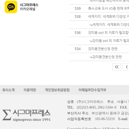
아이템별 패턴제작과 봉
539
특수교육 도서 45종 판매 위
538
세계지리: 세계화와 다양성 
세계지리: 세계화와 다양성
536
강의용 ppt 외 자료가 필요합
강의용 ppt 외 자료가 필
534
강의용견본신청 관련
강의용견본신청 관련
<<
<
상호
(주)시그마프레스
주소
서울시 
TEL.
(02)323-4845, 2062-5184~8
FAX.
부산지사 주소
부산광역시 동래구 금강공원로
사업자등록번호
105-86-53219
E-mail.