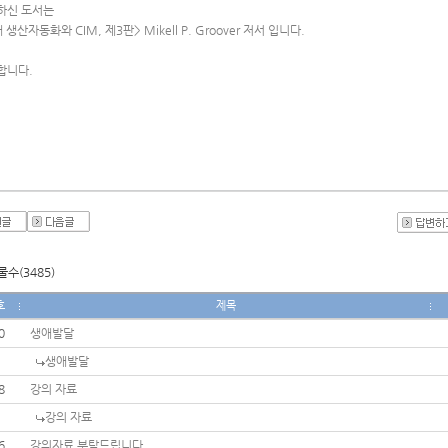
하신 도서는 
 생산자동화와 CIM, 제3판> Mikell P. Groover 저서 입니다.
합니다.
수(3485)
호
제목
0
생애발달
생애발달
8
강의 자료
강의 자료
6
강의자료 부탁드립니다.