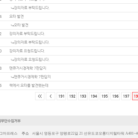
강의자료 부탁드립니다.
4
오타 발견
오타 발견
2
강의자료 부탁드립니다.
강의자료 부탁드립니다.
0
강의자료 요청드립니다.
강의자료 요청드립니다.
8
맨큐거시경제학 7판답지
맨큐거시경제학 7판답지
6
책에서 오타를 발견했는데
<<
<
191
192
193
194
195
196
197
19
시그마프레스
주소
서울시 영등포구 양평로22길 21 선유도코오롱디지털타워 A401~403호