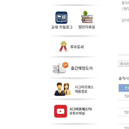
문의
<현대
감사
총게시물
번
53
52
52