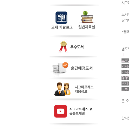
시그
도서
강의
*필
별도
  | 
크루그
거시경
거시경
경영경
거시경
크루그
온,
감사