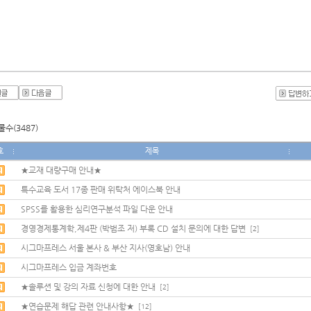
수(3487)
호
제목
★교재 대량구매 안내★
특수교육 도서 17종 판매 위탁처 에이스북 안내
SPSS를 활용한 심리연구분석 파일 다운 안내
경영경제통계학,제4판 (박범조 저) 부록 CD 설치 문의에 대한 답변
[2]
시그마프레스 서울 본사 & 부산 지사(영호남) 안내
시그마프레스 입금 계좌번호
★솔루션 및 강의 자료 신청에 대한 안내
[2]
★연습문제 해답 관련 안내사항★
[12]