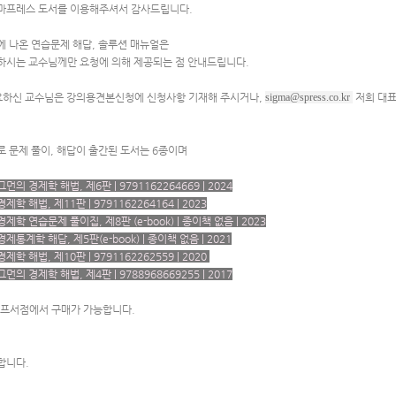
마프레스 도서를 이용해주셔서 감사드립니다.
에 나온 연습문제 해답, 솔루션 매뉴얼은
하시는 교수님께만 요청에 의해 제공되는 점 안내드립니다.
요하신 교수님은 강의용견본신청에 신청사항 기재해 주시거나, 
sigma@spress.co.kr 
 저희 대
로 문제 풀이, 해답이 출간된 도서는 6종이며
먼의 경제학 해법, 제6판 | 
9791162264669 | 2024
제학 해법, 제11판 | 
9791162264164 | 2023
제학 연습문제 풀이집, 제8판 (e-book) | 종이책 없음 | 2023
제통계학 해답, 제5판(e-book) | 종이책 없음 | 2021
제학 해법, 제10판 | 9791162262559 | 2020 
먼의 경제학 해법, 제4판 | 9788968669255 | 2017
오프서점에서 구매가 가능합니다.
합니다.