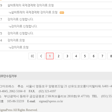
79
살바토레의 국제경제학 강의자료 요청
살바토레의 국제경제학 강의자료 요청
77
강의자료 신청합니다.
강의자료 신청합니다.
75
강의자료 신청합니다.
74
강의자료 요청
강의자료 요청
<<
<
1
2
3
4
5
6
7
8
시그마프레스
주소
서울시 영등포구 양평로22길 21 선유도코오롱디지털타워 A401~403호
3-4845, 2062-5184~8
FAX.
(02) 323-4197
소
부산광역시 동래구 금강공원로 2 SK허브올리브 2810호(우.47710)
TEL.
(051) 55
번호
105-86-53219
E-mail.
sigma@spress.co.kr
igmaPress All Rights Reserved.