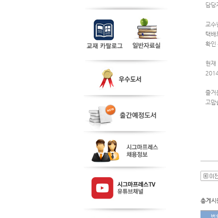
담당
교수
택배
확인
현재 
20
즐거
고맙
총게시물
번