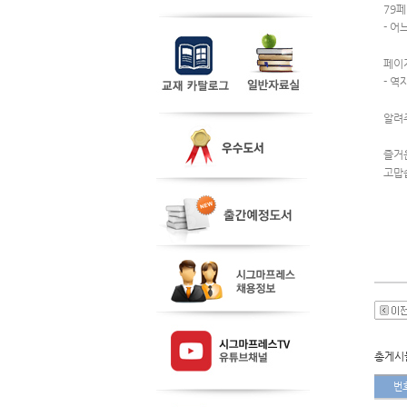
79페
- 어
페이지
- 
알려
즐거
고맙
총게시물
번