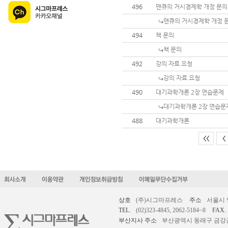
496
맨큐의 거시경제학 개정 문의
맨큐의 거시경제학 개정 
494
책 문의
책 문의
492
강의 자료 요청
강의 자료 요청
490
대기과학개론 2장 연습문제
대기과학개론 2장 연습문
488
대기과학개론
<<
<
상호
(주)시그마프레스
주소
서울시 
TEL.
(02)323-4845, 2062-5184~8
FAX.
부산지사 주소
부산광역시 동래구 금강공원로