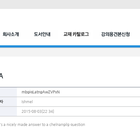
mbgiqLatngAwZVPxN
자
Ishmel
2015-08-03[22:34]
's a nicely made answer to a chelnangilg question