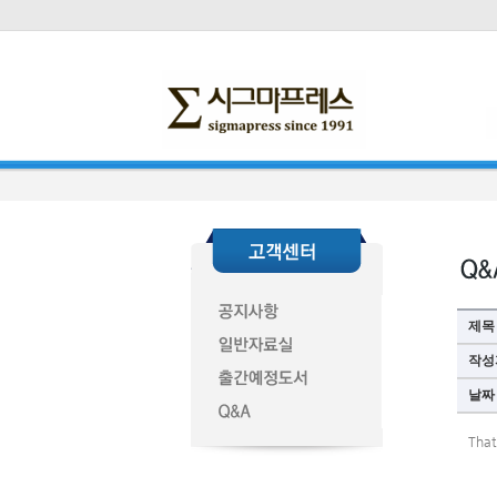
제목
작성
날짜
That