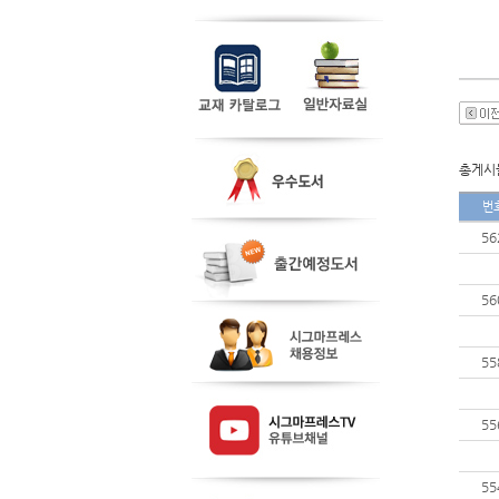
총게시물
번
56
56
55
55
55