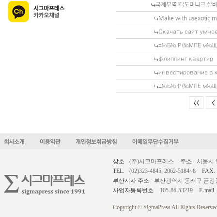
국제무역론(도미니크 살바토
Make with usexotic m
Скачать сайт умно
±№Б№·Р(№МПЕ м№ЩЕ
флиппинг квартир
инвестирование в 
±№Б№·Р(№МПЕ м№ЩЕ
<<
<
상호
(주)시그마프레스
주소
서울시 
TEL.
(02)323-4845, 2062-5184~8
FAX.
부산지사 주소
부산광역시 동래구 금강공원로
사업자등록번호
105-86-53219
E-mail.
Copyright © SigmaPress All Rights Reserved