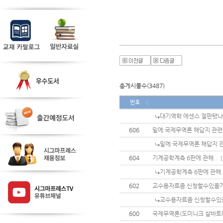
총게시물수(3487)
번호
대기역학 에센스 절판됐나
606
밑에 국제무역론 해답지 관련
밑에 국제무역론 해답지 
604
기계공학계측 6판에 관해..
[
기계공학계측 6판에 관해.
602
교수용자료좀 신청할수있을
교수용자료좀 신청할수있
600
국제무역론(도미니크 살바토레