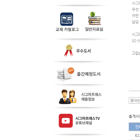
시그
우선
어떤
담당
시그
02-
고맙
총게시물
번
62