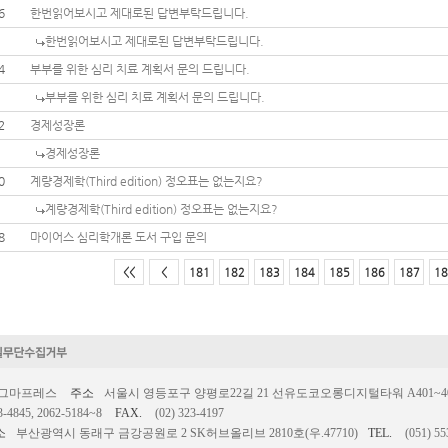
6
한번읽어보시고 제대로된 답변부탁드립니다.
한번읽어보시고 제대로된 답변부탁드립니다.
4
부부를 위한 심리 치료 계획서 문의 드립니다.
부부를 위한 심리 치료 계획서 문의 드립니다.
2
경제성장론
경제성장론
0
계량경제학(Third edition) 정오표는 없는지요?
계량경제학(Third edition) 정오표는 없는지요?
8
마이어스 심리학개론 도서 구입 문의
<<
<
181
182
183
184
185
186
187
18
시그마프레스
주소
서울시 영등포구 양평로22길 21 선유도코오롱디지털타워 A401~403호
3-4845, 2062-5184~8
FAX.
(02) 323-4197
소
부산광역시 동래구 금강공원로 2 SK허브올리브 2810호(우.47710)
TEL.
(051) 55