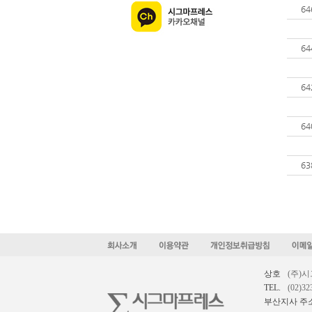
64
64
64
64
63
상호
(주)
TEL.
(02)32
부산지사 주