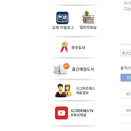
367
고맙
총게시물
번
65
64