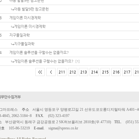
0
아동 발달9판 참고문헌
아동 발달9판 참고문헌
8
게임이론 미시경제학
게임이론 미시경제학
6
지구물질과학
지구물질과학
4
게임이론 솔루션을 구할수는 없을까요?
게임이론 솔루션을 구할수는 없을까요?
[1]
<<
<
211
212
213
214
215
216
217
21
시그마프레스
주소
서울시 영등포구 양평로22길 21 선유도코오롱디지털타워 A401~403호
3-4845, 2062-5184~8
FAX.
(02) 323-4197
소
부산광역시 동래구 금강공원로 2 SK허브올리브 2810호(우.47710)
TEL.
(051) 55
번호
105-86-53219
E-mail.
sigma@spress.co.kr