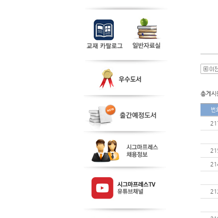
총게시물
번
21
21
21
21