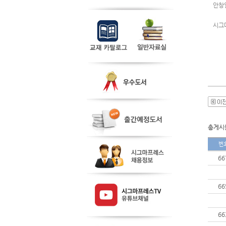
안창
시그
총게시물
번
66
66
66