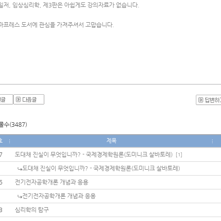
일저, 임상심리학, 제3판은 아쉽게도 강의자료가 없습니다.
마프레스 도서에 관심을 가져주셔서 고맙습니다.
수(3487)
호
제목
7
도대채 진실이 무엇입니까? - 국제경제학원론(도미니크 살바토레)
[1]
도대채 진실이 무엇입니까? - 국제경제학원론(도미니크 살바토레)
5
전기전자공학개론 개념과 응용
전기전자공학개론 개념과 응용
3
심리학의 탐구