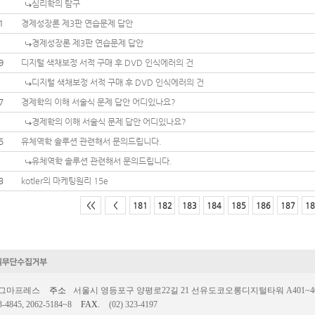
심리학의 탐구
1
경제성장론 제3판 연습문제 답안
경제성장론 제3판 연습문제 답안
9
디지털 색채보정 서적 구매 후 DVD 인식에러의 건
디지털 색채보정 서적 구매 후 DVD 인식에러의 건
7
경제학의 이해 서술식 문제 답안 어디있나요?
경제학의 이해 서술식 문제 답안 어디있나요?
5
유체역학 솔루션 관련해서 문의드립니다.
유체역학 솔루션 관련해서 문의드립니다.
3
kotler의 마케팅원리 15e
<<
<
181
182
183
184
185
186
187
18
시그마프레스
주소
서울시 영등포구 양평로22길 21 선유도코오롱디지털타워 A401~403호
3-4845, 2062-5184~8
FAX.
(02) 323-4197