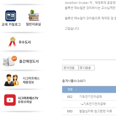
Jonathan Gruber 저 , 재정학과 공
솔루션 매뉴얼은 강의하시는 교수님께만
솔류션 매뉴얼이 강의용으로 제작된 점 
고맙습니다.
총게시물수(3487)
번호
682
기초전기전자공학
기초전기전자공학
680
발달심리학 참고문헌 자료