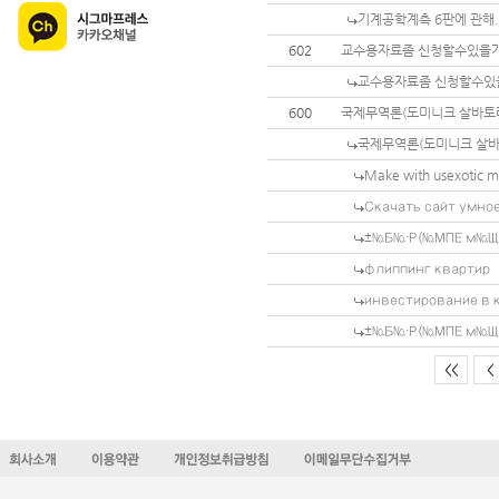
기계공학계측 6판에 관해.
602
교수용자료좀 신청할수있을
교수용자료좀 신청할수있
600
국제무역론(도미니크 살바토레
국제무역론(도미니크 살바토
Make with usexotic m
Скачать сайт умно
±№Б№·Р(№МПЕ м№ЩЕ
флиппинг квартир
инвестирование в 
±№Б№·Р(№МПЕ м№ЩЕ
<<
<