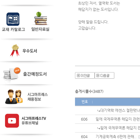
최상민 저서, 열역학 도서는
해답지가 없는 도서입니다.
양해 말씀 드립니다.
고맙습니다.
총게시물수(3487)
번호
대기역학 에센스 절판됐나
606
밑에 국제무역론 해답지 관련
밑에 국제무역론 해답지 
604
기계공학계측 6판에 관해..
[