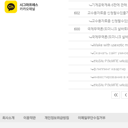
기계공학계측 6판에 관해.
602
교수용자료좀 신청할수있을
교수용자료좀 신청할수있
600
국제무역론(도미니크 살바토레
국제무역론(도미니크 살바토
Make with usexotic m
Скачать сайт умно
±№Б№·Р(№МПЕ м№ЩЕ
флиппинг квартир
инвестирование в 
±№Б№·Р(№МПЕ м№ЩЕ
<<
<