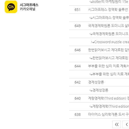
kotler의 마케팅원리 15e
651
시그마프레스 정역학 솔루션
시그마프레스 정역학 솔
649
국제경제학원론 도미니크 살바
국제경제학원론 도미니크 
Crossword puzzle cre
646
한번읽어보시고 제대로된 답
한번읽어보시고 제대로된
644
부부를 위한 심리 치료 계획서
부부를 위한 심리 치료 계
642
경제성장론
경제성장론
640
계량경제학(Third editio
계량경제학(Third edit
638
마이어스 심리학개론 도서 구
<<
<