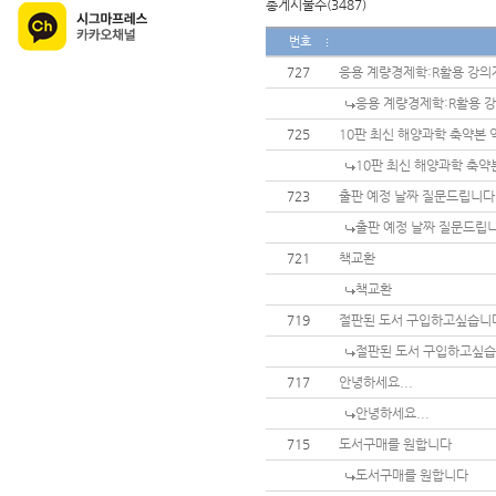
총게시물수(3487)
번호
727
응용 계량경제학:R활용 강의
응용 계량경제학:R활용 
725
10판 최신 해양과학 축약본
10판 최신 해양과학 축
723
출판 예정 날짜 질문드립니다
출판 예정 날짜 질문드립
721
책교환
책교환
719
절판된 도서 구입하고싶습니
절판된 도서 구입하고싶습
717
안녕하세요...
안녕하세요...
715
도서구매를 원합니다
도서구매를 원합니다