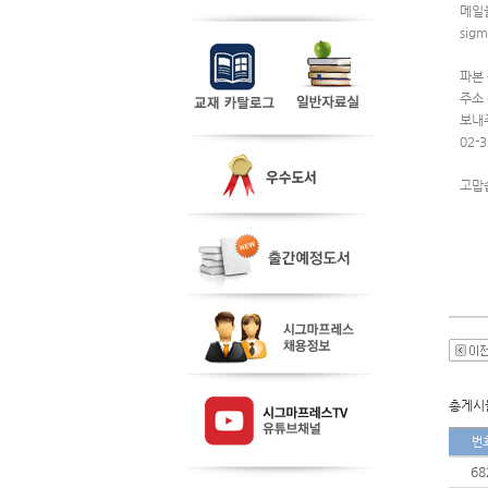
메일
sigm
파본
주소
보내
02-
고맙
총게시물
번
68