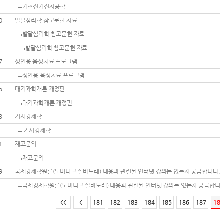
기초전기전자공학
0
발달심리학 참고문헌 자료
발달심리학 참고문헌 자료
발달심리학 참고문헌 자료
7
성인용 음성치료 프로그램
성인용 음성치료 프로그램
5
대기과학개론 개정판
대기과학개론 개정판
3
거시경제학
거시경제학
1
재고문의
재고문의
9
국제경제학원론(도미니크 살바토레) 내용과 관련된 인터넷 강의는 없는지 궁금합니다.
국제경제학원론(도미니크 살바토레) 내용과 관련된 인터넷 강의는 없는지 궁금합니
<<
<
181
182
183
184
185
186
187
18