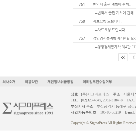
761
번역서 출판 계획에 관해...
번역서 출판 계획에 관해..
759
자료요청 드립니다.
자료요청 드립니다.
757
경영경제통계학 제4판 ETE
경영경제통계학 제4판 ET
<<
<
상호
(주)시그마프레스
주소
서울시 
TEL.
(02)323-4845, 2062-5184~8
FAX.
부산지사 주소
부산광역시 동래구 금강공원로
사업자등록번호
105-86-53219
E-mail.
Copyright © SigmaPress All Rights Reserved