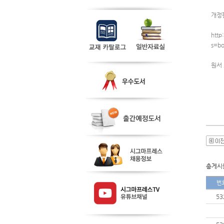
개정
http
s=b
원서
총게시물
번
53