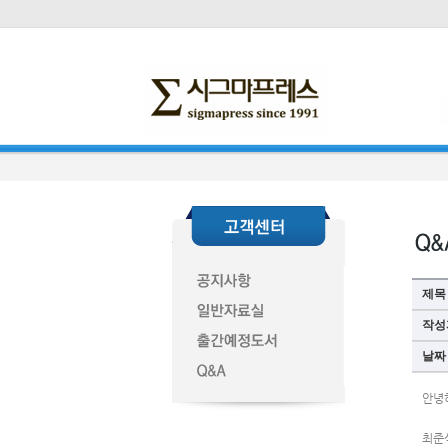
제목
작성
날짜
안녕
최준식