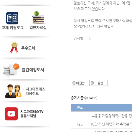
말씀하신 도서, 거시경제학 해법, 제7판
보유 재고가 있습니다.
당사 영업부로 연락 주시면 구매가능하십
02-323-4845, 내선 영업부 
감사합니다.
총게시물수(3486)
번호
응용 계량경제학:R활용 
725
10판 최신 해양과학 축약본