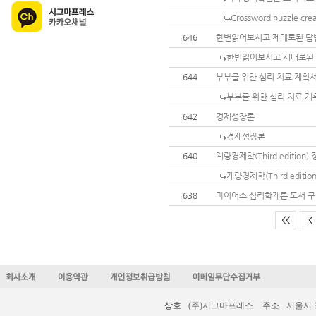
Crossword puzzle cre
646
한번읽어보시고 제대로된 답
한번읽어보시고 제대로된
644
부부를 위한 심리 치료 계획서
부부를 위한 심리 치료 계
642
경제성장론
경제성장론
640
계량경제학(Third editio
계량경제학(Third edit
638
마이어스 심리학개론 도서 구
<<
<
상호
(주)시그마프레스
주소
서울시 