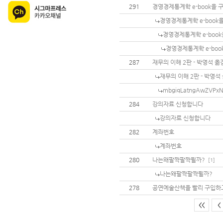
291
경영경제통계학 e-book을 
경영경제통계학 e-book
경영경제통계학 e-boo
경영경제통계학 e-boo
287
재무의 이해 2판 - 박영석 옮
재무의 이해 2판 - 박영석
mbgiqLatngAwZVPx
284
강의자료 신청합니다
강의자료 신청합니다
282
계좌번호
계좌번호
280
나는왜팔짝팔짝뛸까?
[1]
나는왜팔짝팔짝뛸까?
278
공연예술산책을 빨리 구입하고
<<
<