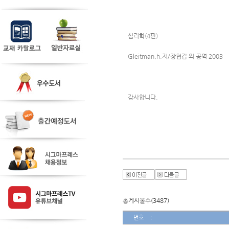
심리학(4판)
Gleitman,h.저/장협갑 외 공역 2003 
감사합니다.
총게시물수(3487)
번호