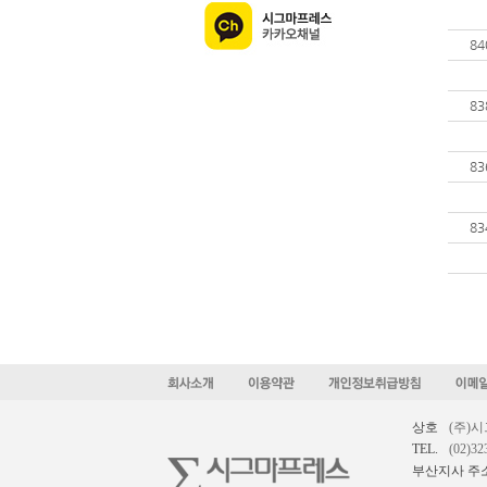
84
83
83
83
상호
(주)
TEL.
(02)32
부산지사 주