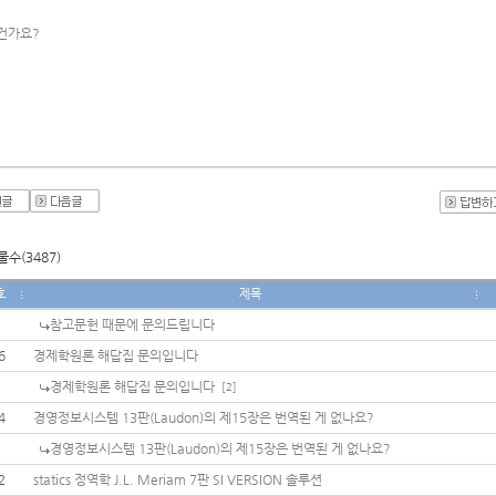
건가요?
수(3487)
호
제목
참고문헌 때문에 문의드립니다
6
경제학원론 해답집 문의입니다
경제학원론 해답집 문의입니다
[2]
4
경영정보시스템 13판(Laudon)의 제15장은 번역된 게 없나요?
경영정보시스템 13판(Laudon)의 제15장은 번역된 게 없나요?
2
statics 정역학 J.L. Meriam 7판 SI VERSION 솔루션