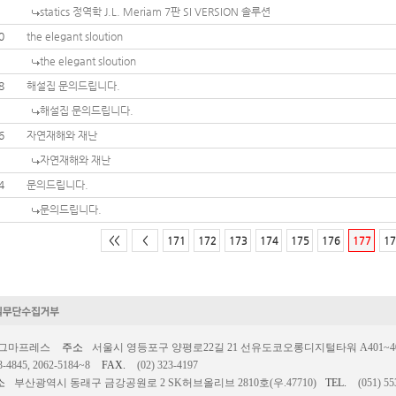
statics 정역학 J.L. Meriam 7판 SI VERSION 솔루션
0
the elegant sloution
the elegant sloution
8
해설집 문의드립니다.
해설집 문의드립니다.
6
자연재해와 재난
자연재해와 재난
4
문의드립니다.
문의드립니다.
<<
<
171
172
173
174
175
176
177
17
시그마프레스
주소
서울시 영등포구 양평로22길 21 선유도코오롱디지털타워 A401~403호
3-4845, 2062-5184~8
FAX.
(02) 323-4197
소
부산광역시 동래구 금강공원로 2 SK허브올리브 2810호(우.47710)
TEL.
(051) 55