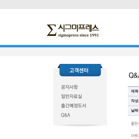
제목
작성
날짜
출판
어쨋