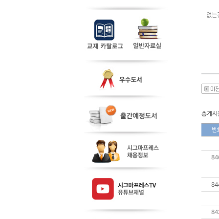
없는
총게시물
번
84
84
84