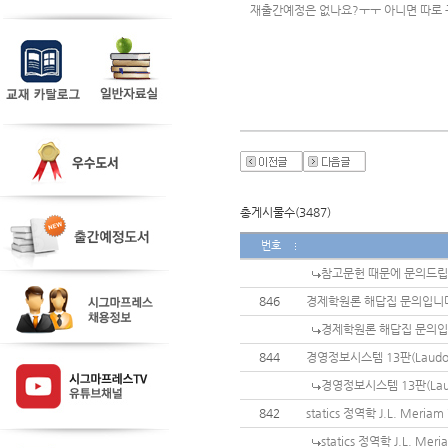
재출간예정은 없나요?ㅜㅜ 아니면 따로 
총게시물수(3487)
번호
참고문헌 때문에 문의드
846
경제학원론 해답집 문의입니
경제학원론 해답집 문의
844
경영정보시스템 13판(Laudo
경영정보시스템 13판(Lau
842
statics 정역학 J.L. Meria
statics 정역학 J.L. Me