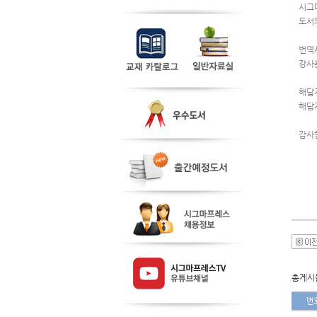
시그
도서
번역
강사
해답
해답
감사
총게시물
번