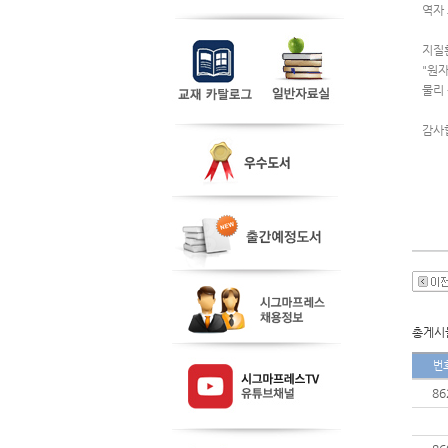
역자
지질
"원자
물리
감사
총게시물
번
86