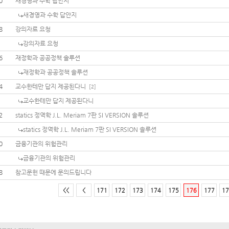
0
새경영과 수학 답안지
새경영과 수학 답안지
8
강의자료 요청
강의자료 요청
6
재정학과 공공정책 솔루션
재정학과 공공정책 솔루션
4
교수한테만 답지 제공된다니
[2]
교수한테만 답지 제공된다니
2
statics 정역학 J.L. Meriam 7판 SI VERSION 솔루션
statics 정역학 J.L. Meriam 7판 SI VERSION 솔루션
0
금융기관의 위험관리
금융기관의 위험관리
8
참고문헌 때문에 문의드립니다
<<
<
171
172
173
174
175
176
177
17