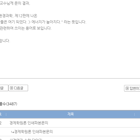
 교수님께 문의 결과,
환경과학, 제12판에 나온
들은 여기 되었다. > 에너지가 높아지다." 라는 뜻입니다.
 관련하여 쓰이는 용어로 보입니다.
합니다.
수(3487)
호
제목
2
경제학원론 인쇄파본문의
경제학원론 인쇄파본문의