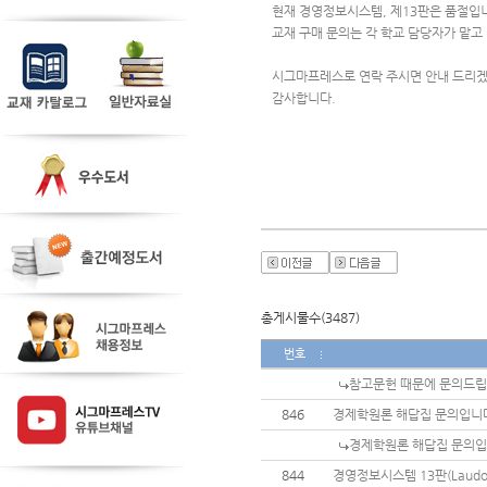
현재 경영정보시스템, 제13판은 품절입
교재 구매 문의는 각 학교 담당자가 맡고
시그마프레스로 연락 주시면 안내 드리
감사합니다.
총게시물수(3487)
번호
참고문헌 때문에 문의드
846
경제학원론 해답집 문의입니
경제학원론 해답집 문의
844
경영정보시스템 13판(Laudo