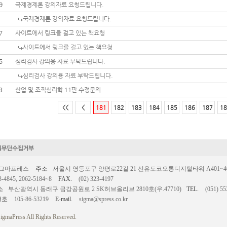
9
국제경제론 강의자료 요청드립니다.
국제경제론 강의자료 요청드립니다.
7
사이트에서 링크를 걸고 있는 책요청
사이트에서 링크를 걸고 있는 책요청
5
심리검사 강의용 자료 부탁드립니다.
심리검사 강의용 자료 부탁드립니다.
3
산업 및 조직심리학 11판 수정문의
<<
<
181
182
183
184
185
186
187
18
시그마프레스
주소
서울시 영등포구 양평로22길 21 선유도코오롱디지털타워 A401~403호
3-4845, 2062-5184~8
FAX.
(02) 323-4197
소
부산광역시 동래구 금강공원로 2 SK허브올리브 2810호(우.47710)
TEL.
(051) 55
번호
105-86-53219
E-mail.
sigma@spress.co.kr
igmaPress All Rights Reserved.