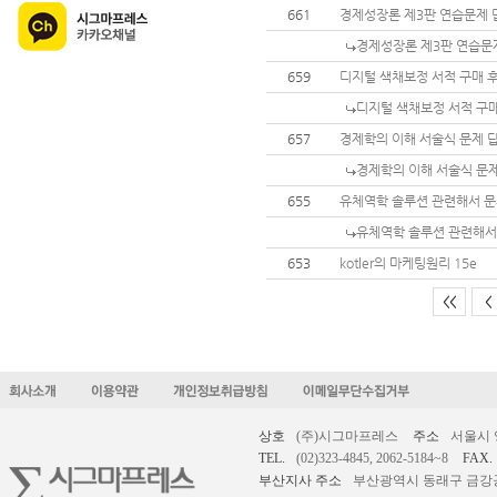
661
경제성장론 제3판 연습문제 
경제성장론 제3판 연습문
659
디지털 색채보정 서적 구매 후
디지털 색채보정 서적 구매
657
경제학의 이해 서술식 문제 
경제학의 이해 서술식 문
655
유체역학 솔루션 관련해서 
유체역학 솔루션 관련해서
653
kotler의 마케팅원리 15e
<<
<
상호
(주)시그마프레스
주소
서울시 
TEL.
(02)323-4845, 2062-5184~8
FAX.
부산지사 주소
부산광역시 동래구 금강공원로