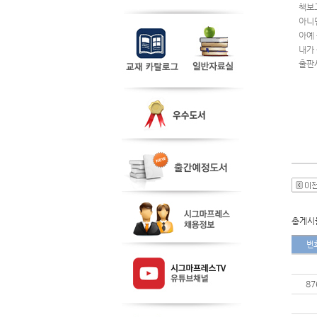
책보
아니
아예
내가
출판
총게시물
번
87