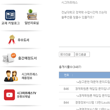
시그마프레스 
전남대학교 정역학 수업시간에 쓰는데
솔루션좀 찾을수 있을까요?
총게시물수(3487)
번호
참고문헌 때문에 문의드
846
경제학원론 해답집 문의입니
경제학원론 해답집 문의
844
경영정보시스템 13판(Laudo
경영정보시스템 13판(Lau