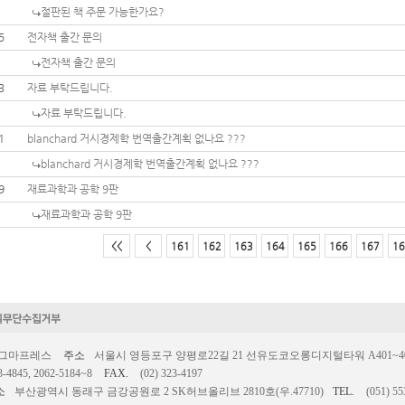
절판된 책 주문 가능한가요?
5
전자책 출간 문의
전자책 출간 문의
3
자료 부탁드립니다.
자료 부탁드립니다.
1
blanchard 거시경제학 번역출간계획 없나요 ???
blanchard 거시경제학 번역출간계획 없나요 ???
9
재료과학과 공학 9판
재료과학과 공학 9판
<<
<
161
162
163
164
165
166
167
16
시그마프레스
주소
서울시 영등포구 양평로22길 21 선유도코오롱디지털타워 A401~403호
3-4845, 2062-5184~8
FAX.
(02) 323-4197
소
부산광역시 동래구 금강공원로 2 SK허브올리브 2810호(우.47710)
TEL.
(051) 55