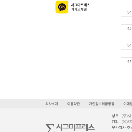
94
94
94
93
상호
(주)
TEL.
(02)32
부산지사 주