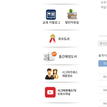
도무
해설
총게시물
번
95
94
94