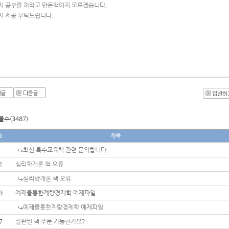
지 공부를 하라고 만든책이지 모르겠습니다.
지 제공 부탁드립니다. 
수(3487)
호
제목
최신 특수교육책 관련 문의합니다.
1
심리학개론 책 오류
심리학개론 책 오류
9
예제를통한계량경제학 예제파일
예제를통한계량경제학 예제파일
7
절판된 책 주문 가능한가요?