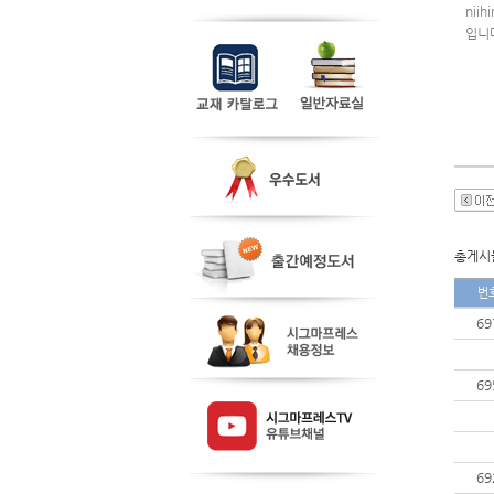
niih
입니
총게시물
번
69
69
69