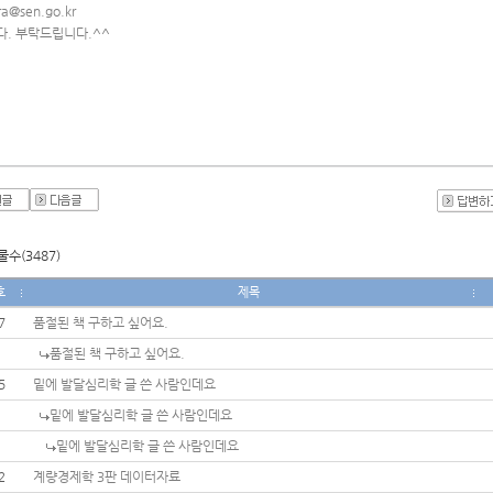
ira@sen.go.kr
다. 부탁드립니다.^^
수(3487)
호
제목
7
품절된 책 구하고 싶어요.
품절된 책 구하고 싶어요.
5
밑에 발달심리학 글 쓴 사람인데요
밑에 발달심리학 글 쓴 사람인데요
밑에 발달심리학 글 쓴 사람인데요
2
계량경제학 3판 데이터자료