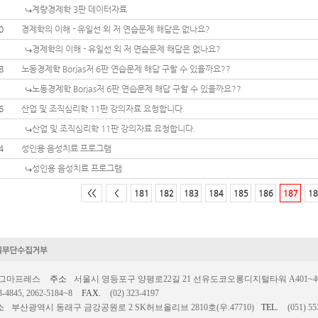
계량경제학 3판 데이터자료
0
경제학의 이해 - 유일선 외 저 연습문제 해답은 없나요?
경제학의 이해 - 유일선 외 저 연습문제 해답은 없나요?
8
노동경제학 Borjas저 6판 연습문제 해답 구할 수 있을까요??
노동경제학 Borjas저 6판 연습문제 해답 구할 수 있을까요??
6
산업 및 조직심리학 11판 강의자료 요청합니다.
산업 및 조직심리학 11판 강의자료 요청합니다.
4
성인용 음성치료 프로그램
성인용 음성치료 프로그램
<<
<
181
182
183
184
185
186
187
18
시그마프레스
주소
서울시 영등포구 양평로22길 21 선유도코오롱디지털타워 A401~403호
3-4845, 2062-5184~8
FAX.
(02) 323-4197
소
부산광역시 동래구 금강공원로 2 SK허브올리브 2810호(우.47710)
TEL.
(051) 55