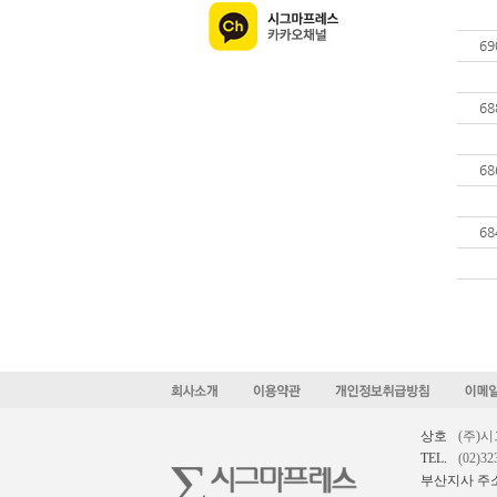
69
68
68
68
상호
(주)
TEL.
(02)32
부산지사 주