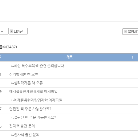
수(3487)
호
제목
최신 특수교육책 관련 문의합니다.
1
심리학개론 책 오류
심리학개론 책 오류
9
예제를통한계량경제학 예제파일
예제를통한계량경제학 예제파일
7
절판된 책 주문 가능한가요?
절판된 책 주문 가능한가요?
5
전자책 출간 문의
전자책 출간 문의