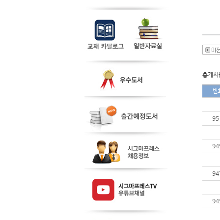
총게시물
번
95
94
94
94